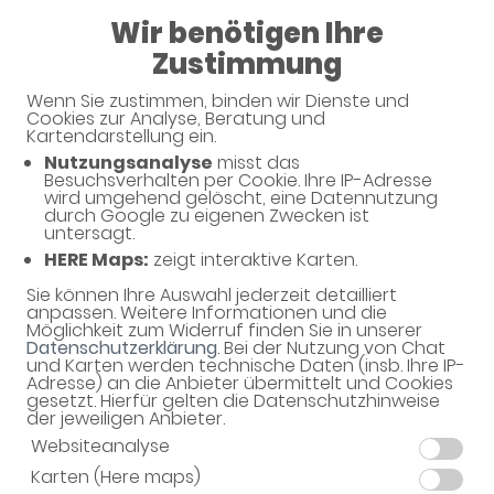
Wir benötigen Ihre
08:00 - 20:00
Zustimmung
Apotheke im Kaufland
Wenn Sie zustimmen, binden wir Dienste und
Cookies zur Analyse, Beratung und
Kartendarstellung ein.
Nutzungsanalyse
misst das
Besuchsverhalten per Cookie. Ihre IP-Adresse
Unverbindliche Arzneimittel-
wird umgehend gelöscht, eine Datennutzung
durch Google zu eigenen Zwecken ist
Reservierung
untersagt.
HERE Maps:
zeigt interaktive Karten.
Apotheke im Kaufland
Wormser Str. 109, 67227 Frankenthal
Sie können Ihre Auswahl jederzeit detailliert
anpassen. Weitere Informationen und die
Möglichkeit zum Widerruf finden Sie in unserer
Eine Bearbeitung und Abholung der unverbindlichen
Datenschutzerklärung
. Bei der Nutzung von Chat
Arzneimittel-Reservierung ist nur während der
und Karten werden technische Daten (insb. Ihre IP-
Öffnungszeiten möglich.
Adresse) an die Anbieter übermittelt und Cookies
gesetzt. Hierfür gelten die Datenschutzhinweise
der jeweiligen Anbieter.
Websiteanalyse
Karten (Here maps)