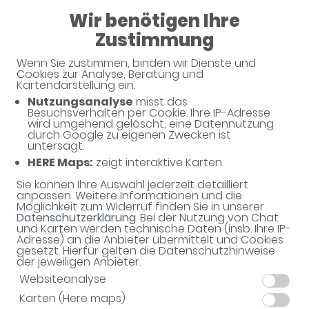
Wir benötigen Ihre
08:00 - 20:00
Zustimmung
Apotheke im Kaufland
Wenn Sie zustimmen, binden wir Dienste und
Cookies zur Analyse, Beratung und
Kartendarstellung ein.
Nutzungsanalyse
misst das
Besuchsverhalten per Cookie. Ihre IP-Adresse
wird umgehend gelöscht, eine Datennutzung
durch Google zu eigenen Zwecken ist
untersagt.
HERE Maps:
zeigt interaktive Karten.
Sie können Ihre Auswahl jederzeit detailliert
Willkommen in Ihrer Apotheke
anpassen. Weitere Informationen und die
Möglichkeit zum Widerruf finden Sie in unserer
Ihre Gesundheitsberatung vor Ort
Datenschutzerklärung
. Bei der Nutzung von Chat
und Karten werden technische Daten (insb. Ihre IP-
Adresse) an die Anbieter übermittelt und Cookies
gesetzt. Hierfür gelten die Datenschutzhinweise
der jeweiligen Anbieter.
Websiteanalyse
Karten (Here maps)
Unverbindliche Reservierung